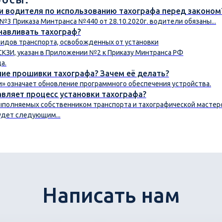
и водителя по использованию тахографа перед законом
3 Приказа Минтранса №440 от 28.10.2020г. водители обязаны...
навливать тахограф?
видов транспорта, освобожденных от установки
СКЗИ, указан в Приложении №2 к Приказу Минтранса РФ
а.
ние прошивки тахографа? Зачем её делать?
» означает обновление программного обеспечения устройства.
авляет процесс установки тахографа?
выполняемых собственником транспорта и тахографической мастерс
удет следующим...
Написать нам