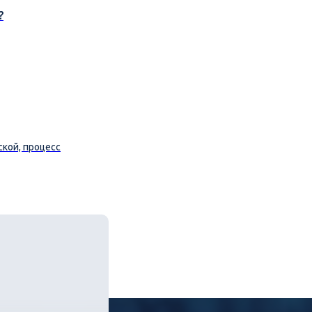
?
кой, процесс