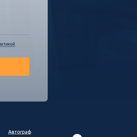
литикой
Автограф