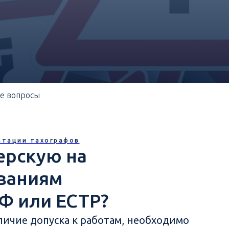
ые вопросы
атации тахографов
ерскую на
ованиям
Ф или ЕСТР?
личие допуска к работам, необходимо