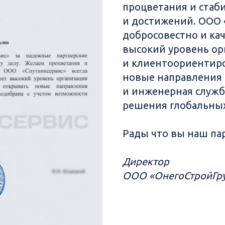
процветания и стаб
и достижений. ООО 
добросовестно и ка
высокий уровень ор
и клиентоориентиро
новые направления 
и инженерная служб
решения глобальных
Рады что вы наш пар
Директор
ООО «ОнегоСтройГр