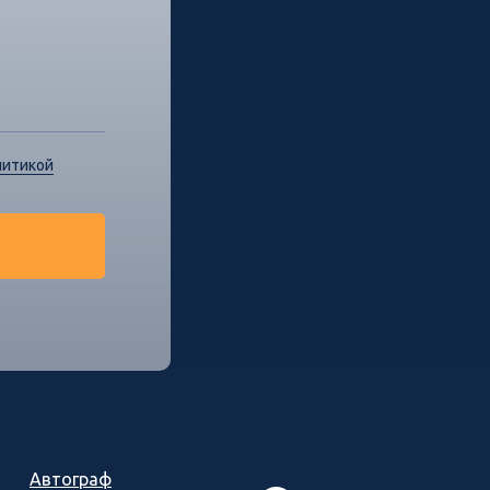
литикой
Автограф