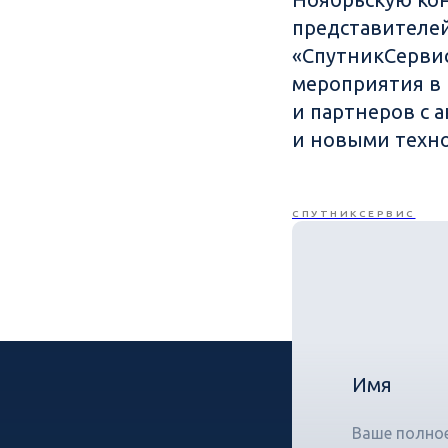
представителе
«СпутникСерви
мероприятия в 
и партнеров с 
и новыми техн
СПУТНИКСЕРВИС
Имя