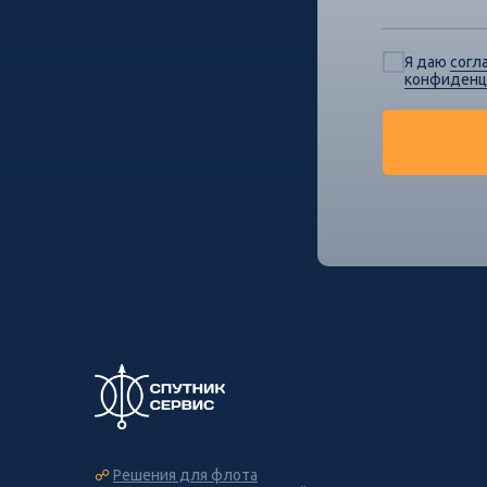
Я даю
согл
конфиденц
☍
Решения для флота