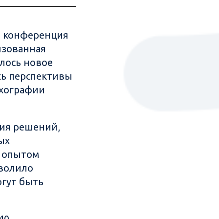
я конференция
изованная
лось новое
сь перспективы
ахографии
ия решений,
ых
м опытом
зволило
огут быть
40