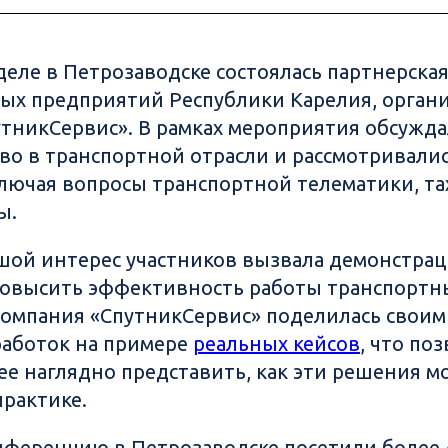
еле в Петрозаводске состоялась партнерска
ых предприятий Республики Карелия, орган
тникСервис». В рамках мероприятия обсужда
во в транспортной отрасли и рассмотривали
ключая вопросы транспортной телематики, т
ы.
шой интерес участников вызвала демонстрац
овысить эффективность работы транспортн
Компания «СпутникСервис» поделилась свои
работок на примере
реальных кейсов
, что по
ее наглядно представить, как эти решения м
рактике.
ференцию в Петрозаводске посетили более 