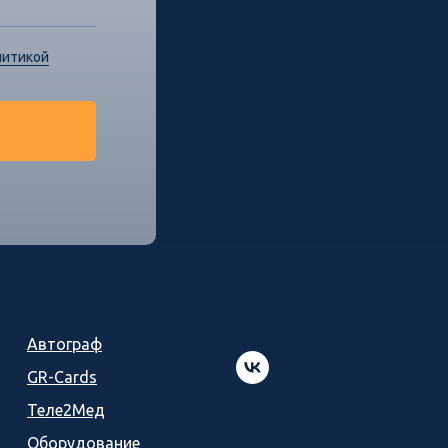
литикой
Автограф
GR-Cards
Теле2Мед
Оборудование