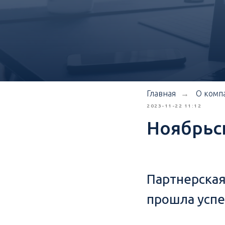
Главная
О комп
→
2023-11-22 11:12
Ноябрьск
Партнерска
прошла усп