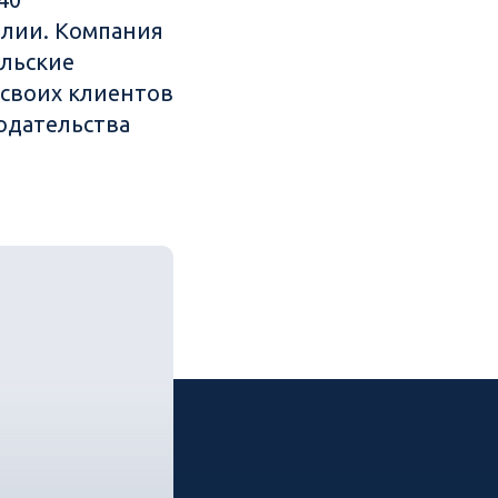
лии. Компания
льские
 своих клиентов
одательства