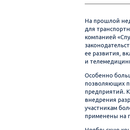
На прошлой нед
для транспортн
компанией «Спу
законодательст
ее развития, в
и телемедицин
Особенно боль
позволяющих п
предприятий. 
внедрения раз
участникам бол
применены на п
Ноябрьскую кон