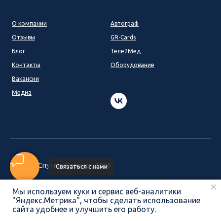
О компании
Автограф
Отзывы
GR-Cards
Блог
Теле2Мед
Контакты
Оборудование
Вакансии
Медиа
© ООО «СпутникCервис», 2026
Связаться с нами
Мы используем куки и сервис веб-аналитики
8 800 222-70-32
|
info@sputnik-ptz.ru
"Яндекс.Метрика", чтобы сделать использование
сайта удобнее и улучшить его работу.
ПОЗВОНИТЬ
НАПИСАТЬ