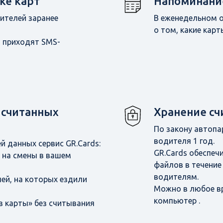
ке карт
Напоминание
ителей заранее
В еженедельном 
о том, какие кар
 приходят SMS-
 считанных
Хранение сч
По закону автопа
водителя 1 год.
й данных сервис GR.Cards:
GR.Cards обеспеч
 на смены в вашем
файлов в течение 
водителям.
ей, на которых ездили
Можно в любое вр
компьютер .
з карты» без считывания