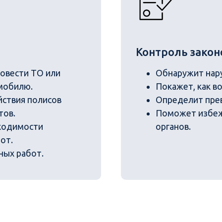
Контроль закон
овести ТО или
Обнаружит нару
мобилю.
Покажет, как в
йствия полисов
Определит пре
тов.
Поможет избеж
ходимости
органов.
от.
ных работ.