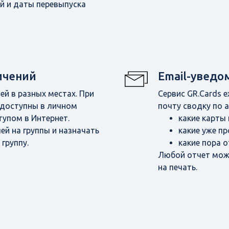
й и даты перевыпуска
ничений
Email-уведо
й в разных местах. При
Сервис GR.Cards 
 доступны в личном
почту сводку по 
тупом в Интернет.
какие карты 
ей на группы и назначать
какие уже п
группу.
какие пора о
Любой отчет можн
на печать.