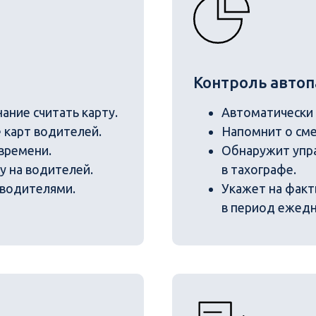
Контроль автоп
ние считать карту.
Автоматически
 карт водителей.
Напомнит о сме
времени.
Обнаружит упра
у на водителей.
в тахографе.
 водителями.
Укажет на факт
в период ежедн